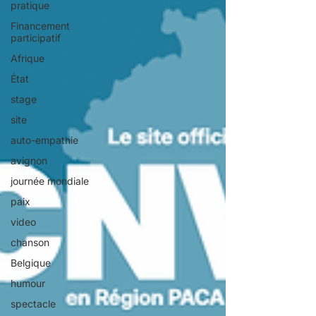
pratique
Financement
participatif
Afrique
État
stage
site
auto-empathie
avignon
journée mondiale
paix
video
chanson
Belgique
humour
spectacle