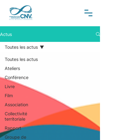
Actus
Toutes les actus
Toutes les actus
Ateliers
Conférence
Livre
Film
Association
Collectivité
territoriale
Rapport
Groupe de