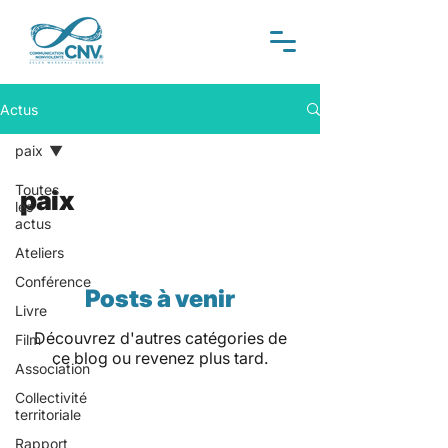
Actus
paix
Toutes
paix
les
actus
Ateliers
Conférence
Posts à venir
Livre
Découvrez d'autres catégories de
Film
ce blog ou revenez plus tard.
Association
Collectivité
territoriale
Le site officiel de la
Rapport