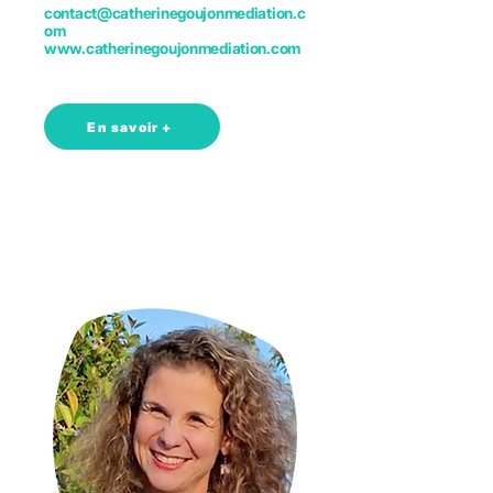
contact@catherinegoujonmediation.c
om
www.catherinegoujonmediation.com
En savoir +