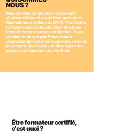
NOUS ?
Nous sommes un groupe co-apprenant
réunissant formatrices en Communication
NonViolente certifiées du CNVC (The Center
for Nonviolent Communication) et futures
formatrices en cours de certification. Nous
résidons dans la région Paca et notre
rapprochement est motivé par notre envie de
nous donner les moyens de développer des
projets communs sur notre territoire.
Être formateur certifié,
c'est quoi ?