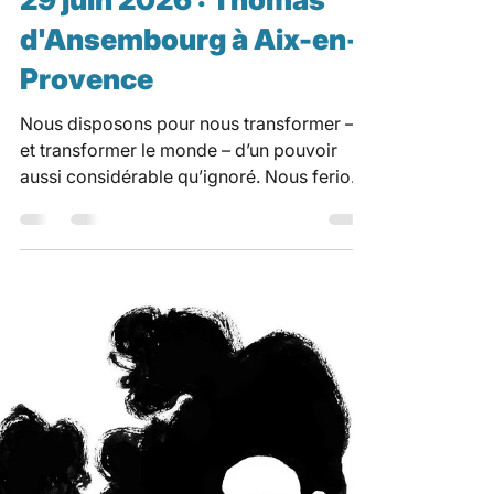
Conférence
29 juin 2026 : Thomas
d'Ansembourg à Aix-en-
Provence
Nous disposons pour nous transformer –
et transformer le monde – d’un pouvoir
aussi considérable qu’ignoré. Nous ferions
l’économie de beaucoup d’énergie, de
temps, de souffrances, de frictions et de
collisions d’ego si nous avions appris un
peu plus tôt à nous demander : Où est ma
boussole, mon axe de vie ? Qu’est-ce qui a
du sens pour moi et me met en joie ? Mais
aussi : Qu’est-ce qui me pèse, me peine,
me fait peur ou me fout en rage et que j’ai
donc besoin de comprendr