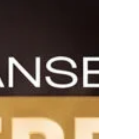
pouvoir continuer à le jouer, à le faire vivre
et à le partager au plus grand nombre, j’ai
besoin d’un petit coup de pouce. J’ai donc
créé une cagnotte : 👉
https://www.onparticipe.fr/c/9ZVz4jE7
Chaque don,