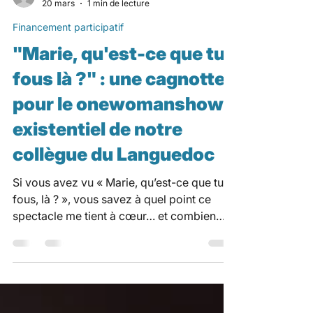
pacacnv
20 mars
1 min de lecture
Financement participatif
"Marie, qu'est-ce que tu
fous là ?" : une cagnotte
pour le onewomanshow
existentiel de notre
collègue du Languedoc
Si vous avez vu « Marie, qu’est-ce que tu
fous, là ? », vous savez à quel point ce
spectacle me tient à cœur… et combien
vos retours me bouleversent à chaque fois
💛 Depuis le début, je le produis seule,
avec beaucoup d’amour… et beaucoup
d’engagement financier aussi. Pour