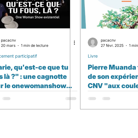
pacacnv
pacacnv
20 mars
1 min de lecture
27 févr. 2025
1 min
cement participatif
Livre
rie, qu'est-ce que tu
Pierre Muanda
s là ?" : une cagnotte
de son expérien
r le onewomanshow
CNV "aux coul
stentiel de notre
l'Afrique"
lègue du Languedoc