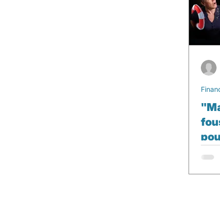
Finan
"Ma
fou
pou
exi
col