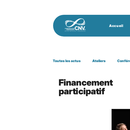
Accueil
Toutes les actus
Ateliers
Confér
Financement
Groupe de pratique
Financement
participatif
journée mondiale
paix
vid