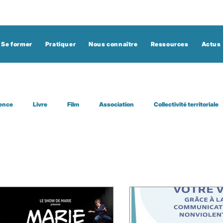
Se former
Pratiquer
Nous connaître
Ressources
Actus
ence
Livre
Film
Association
Collectivité territoriale
 participatif
Afrique
État
stage
site
auto-em
eo
chanson
Belgique
humour
spectacle