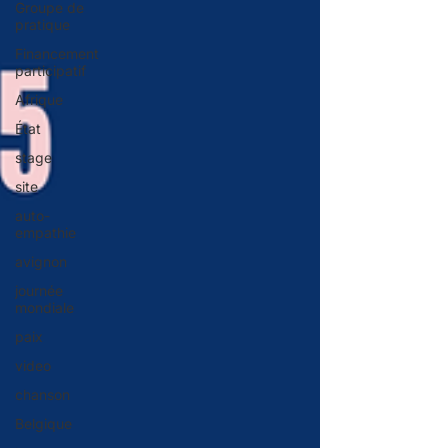
Groupe de
pratique
Financement
participatif
Afrique
État
stage
site
auto-
empathie
avignon
journée
mondiale
paix
video
chanson
Belgique