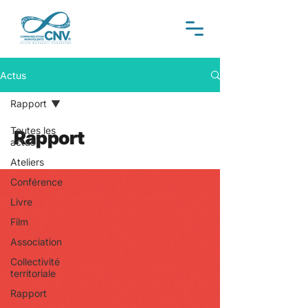
Actus
Rapport
Toutes les
Rapport
actus
Ateliers
Conférence
Livre
Film
Association
Collectivité
territoriale
Rapport