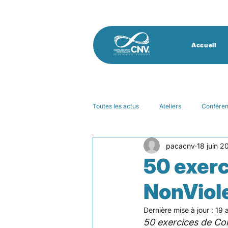
Accueil
Toutes les actus
Ateliers
Confére
pacacnv
18 juin 2
Groupe de pratique
Financement p
50 exer
NonViole
journée mondiale
paix
vid
Dernière mise à jour :
19 
50 exercices de Co