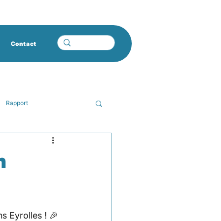
Contact
Rapport
ie
avignon
n
ns Eyrolles ! 🎉