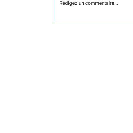
Rédigez un commentaire...
Françoise Keller dialogue
avec Fabrice Midal
Le site officiel de la CNV
en région PACA
Politique de confidentialité
©CNV PACA 2025 - Création graphique S