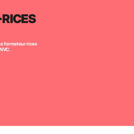
RICES
es formateur·rices
CNVC.