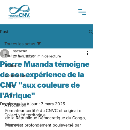
Post
Toutes les actus
pacacnv
Toutes les actus
27 févr. 2025
1 min de lecture
Pierre Muanda témoigne
Ateliers
de son expérience de la
Conférence
CNV "aux couleurs de
Livre
l'Afrique"
Film
Dernière mise à jour :
7 mars 2025
Association
Formateur certifié du CNVC et originaire 
Collectivité territoriale
de la République Démocratique du Congo, 
Rapport
Pierre est profondément bouleversé par 