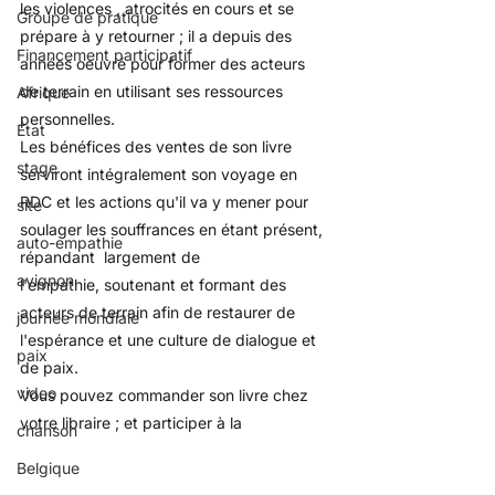
les violences , atrocités en cours et se 
Groupe de pratique
prépare à y retourner ; il a depuis des 
Financement participatif
années oeuvré pour former des acteurs 
de terrain en utilisant ses ressources 
Afrique
personnelles.
État
Les bénéfices des ventes de son livre 
stage
serviront intégralement son voyage en 
RDC et les actions qu'il va y mener pour 
site
soulager les souffrances en étant présent, 
auto-empathie
répandant  largement de 
avignon
l'empathie, soutenant et formant des 
acteurs de terrain afin de restaurer de 
journée mondiale
l'espérance et une culture de dialogue et 
paix
de paix. 
video
Vous pouvez commander son livre chez 
votre libraire ; et participer à la
collecte de 
chanson
fonds en cours
.
Belgique